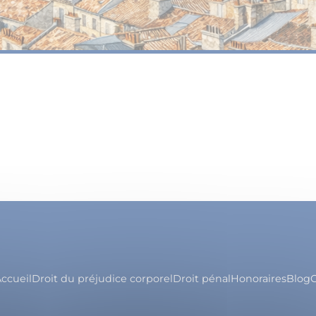
ccueil
Droit du préjudice corporel
Droit pénal
Honoraires
Blog
C