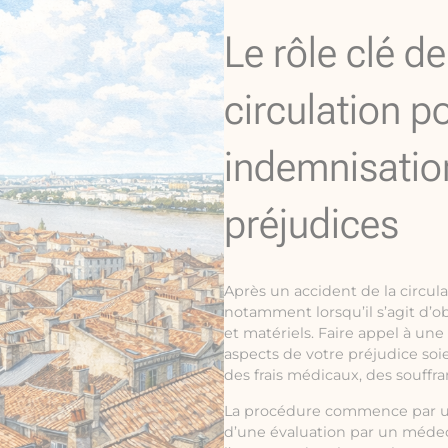
Le rôle clé d
circulation p
indemnisatio
préjudices
Après un accident de la circul
notamment lorsqu’il s’agit d’o
et matériels. Faire appel à une
aspects de votre préjudice soie
des frais médicaux, des souffr
La procédure commence par une 
d’une évaluation par un médeci