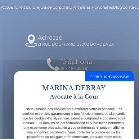
Accueil
Droit du préjudice corporel
Droit pénal
Honoraires
Blog
Contact
Adresse
21 RUE BOUFFARD, 33000 BORDEAUX
Téléphone
06 77 84 25 78
Fermer et accepter
Email
contact@avocatdebray.fr
Nous utilisons des cookies pour améliorer votre expérience. Les
Horaires
cookies essentiels garantissent le bon fonctionnement du site, tandis
que les cookies d'analyse nous aident à comprendre comment vous
Lundi - Vendredi : 9h - 19h
l'utilisez. Les cookies de personnalisation et publicitaires permettent
une expérience plus adaptée à vos préférences et peuvent afficher
des annonces pertinentes. Vous contrôlez vos cookies via les
paramètres du navigateur. En continuant, vous acceptez notre