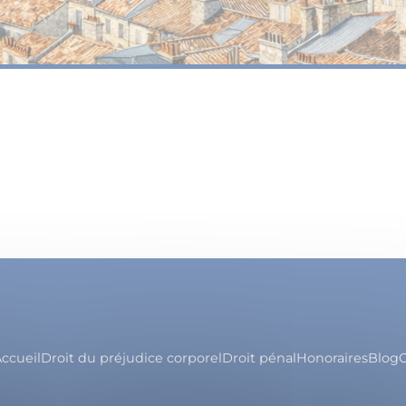
ccueil
Droit du préjudice corporel
Droit pénal
Honoraires
Blog
C