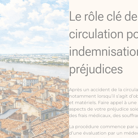
Le rôle clé d
circulation p
indemnisatio
préjudices
Après un accident de la circul
notamment lorsqu’il s’agit d’o
et matériels. Faire appel à une
aspects de votre préjudice soie
des frais médicaux, des souffr
La procédure commence par une 
d’une évaluation par un médeci