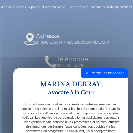
Accueil
Droit du préjudice corporel
Droit pénal
Honoraires
Blog
Contact
Adresse
21 RUE BOUFFARD, 33000 BORDEAUX
Téléphone
06 77 84 25 78
Fermer et accepter
Email
contact@avocatdebray.fr
Nous utilisons des cookies pour améliorer votre expérience. Les
Horaires
cookies essentiels garantissent le bon fonctionnement du site, tandis
que les cookies d'analyse nous aident à comprendre comment vous
Lundi - Vendredi : 9h - 19h
l'utilisez. Les cookies de personnalisation et publicitaires permettent
une expérience plus adaptée à vos préférences et peuvent afficher
des annonces pertinentes. Vous contrôlez vos cookies via les
paramètres du navigateur. En continuant, vous acceptez notre