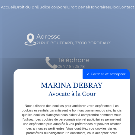
Accueil
Droit du préjudice corporel
Droit pénal
Honoraires
Blog
Contact
Adresse
21 RUE BOUFFARD, 33000 BORDEAUX
Téléphone
06 77 84 25 78
Fermer et accepter
Email
contact@avocatdebray.fr
Nous utilisons des cookies pour améliorer votre expérience. Les
Horaires
cookies essentiels garantissent le bon fonctionnement du site, tandis
que les cookies d'analyse nous aident à comprendre comment vous
Lundi - Vendredi : 9h - 19h
l'utilisez. Les cookies de personnalisation et publicitaires permettent
une expérience plus adaptée à vos préférences et peuvent afficher
des annonces pertinentes. Vous contrôlez vos cookies via les
paramètres du navigateur. En continuant, vous acceptez notre