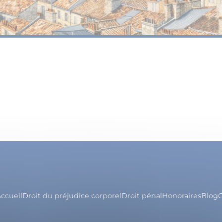
ccueil
Droit du préjudice corporel
Droit pénal
Honoraires
Blog
C