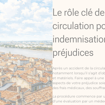
Le rôle clé d
circulation p
indemnisatio
préjudices
Après un accident de la circul
notamment lorsqu’il s’agit d’o
et matériels. Faire appel à une
aspects de votre préjudice soie
des frais médicaux, des souffr
La procédure commence par une 
d’une évaluation par un médeci