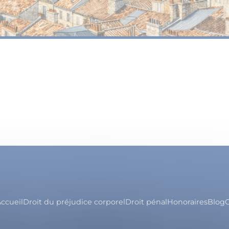
ccueil
Droit du préjudice corporel
Droit pénal
Honoraires
Blog
C