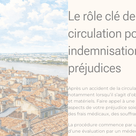
Le rôle clé d
circulation p
indemnisatio
préjudices
Après un accident de la circul
notamment lorsqu’il s’agit d’o
et matériels. Faire appel à une
aspects de votre préjudice soie
des frais médicaux, des souffr
La procédure commence par une 
d’une évaluation par un médeci