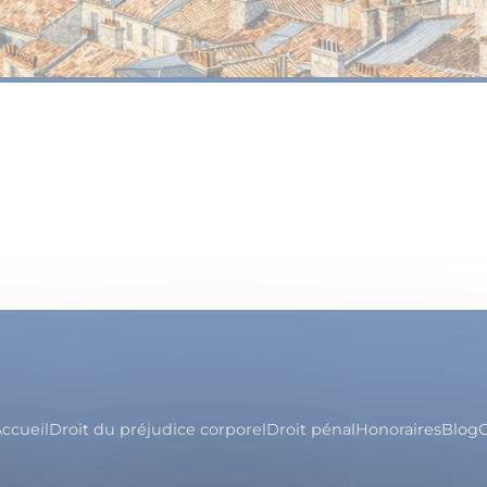
ccueil
Droit du préjudice corporel
Droit pénal
Honoraires
Blog
C