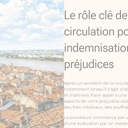
Le rôle clé d
circulation p
indemnisatio
préjudices
Après un accident de la circul
notamment lorsqu’il s’agit d’o
et matériels. Faire appel à une
aspects de votre préjudice soie
des frais médicaux, des souffr
La procédure commence par une 
d’une évaluation par un médeci