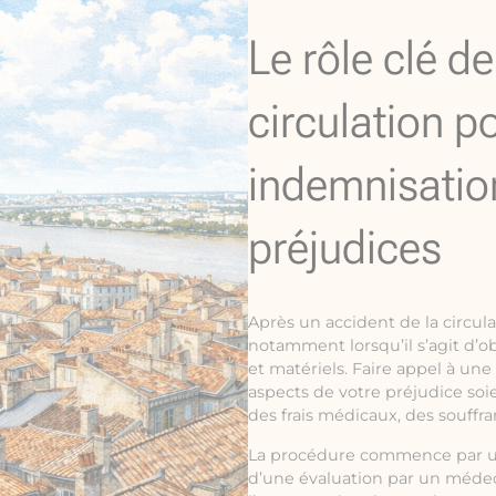
Le rôle clé d
circulation p
indemnisatio
préjudices
Après un accident de la circul
notamment lorsqu’il s’agit d’o
et matériels. Faire appel à une
aspects de votre préjudice soie
des frais médicaux, des souffr
La procédure commence par une 
d’une évaluation par un médeci