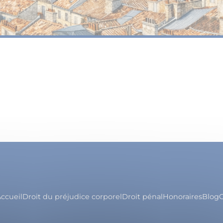
ccueil
Droit du préjudice corporel
Droit pénal
Honoraires
Blog
C