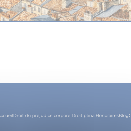
ccueil
Droit du préjudice corporel
Droit pénal
Honoraires
Blog
C