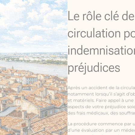
Le rôle clé d
circulation p
indemnisatio
préjudices
Après un accident de la circul
notamment lorsqu’il s’agit d’o
et matériels. Faire appel à une
aspects de votre préjudice soie
des frais médicaux, des souffr
La procédure commence par une 
d’une évaluation par un médeci