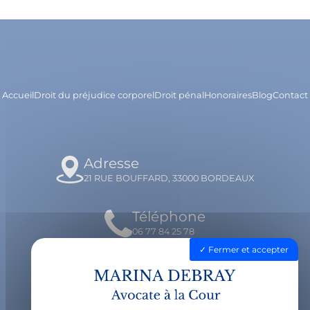
Accueil
Droit du préjudice corporel
Droit pénal
Honoraires
Blog
Contact
Adresse
21 RUE BOUFFARD, 33000 BORDEAUX
Téléphone
06 77 84 25 78
Fermer et accepter
Email
contact@avocatdebray.fr