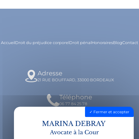
Accueil
Droit du préjudice corporel
Droit pénal
Honoraires
Blog
Contact
Adresse
21 RUE BOUFFARD, 33000 BORDEAUX
Téléphone
06 77 84 25 78
Fermer et accepter
Email
contact@avocatdebray.fr