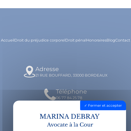
Accueil
Droit du préjudice corporel
Droit pénal
Honoraires
Blog
Contact
Adresse
21 RUE BOUFFARD, 33000 BORDEAUX
Téléphone
06 77 84 25 78
Fermer et accepter
Email
contact@avocatdebray.fr