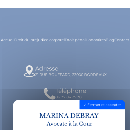
Accueil
Droit du préjudice corporel
Droit pénal
Honoraires
Blog
Contact
Adresse
21 RUE BOUFFARD, 33000 BORDEAUX
Téléphone
06 77 84 25 78
Fermer et accepter
Email
contact@avocatdebray.fr