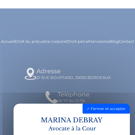
Accueil
Droit du préjudice corporel
Droit pénal
Honoraires
Blog
Contact
Adresse
21 RUE BOUFFARD, 33000 BORDEAUX
Téléphone
06 77 84 25 78
Fermer et accepter
Email
contact@avocatdebray.fr