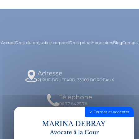
Accueil
Droit du préjudice corporel
Droit pénal
Honoraires
Blog
Contact
Adresse
21 RUE BOUFFARD, 33000 BORDEAUX
Téléphone
06 77 84 25 78
Fermer et accepter
Email
contact@avocatdebray.fr