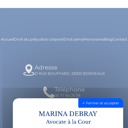
Accueil
Droit du préjudice corporel
Droit pénal
Honoraires
Blog
Contact
Adresse
21 RUE BOUFFARD, 33000 BORDEAUX
Téléphone
06 77 84 25 78
Fermer et accepter
Email
contact@avocatdebray.fr