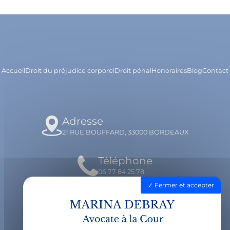
Accueil
Droit du préjudice corporel
Droit pénal
Honoraires
Blog
Contact
Adresse
21 RUE BOUFFARD, 33000 BORDEAUX
Téléphone
06 77 84 25 78
Fermer et accepter
Email
contact@avocatdebray.fr