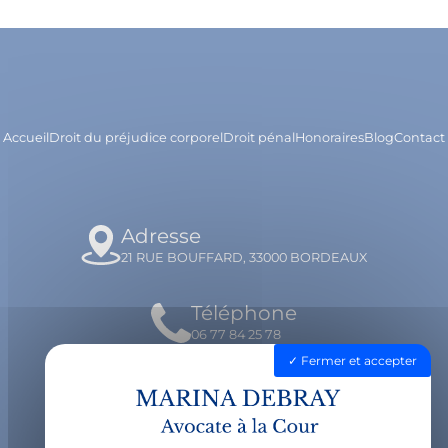
Accueil
Droit du préjudice corporel
Droit pénal
Honoraires
Blog
Contact
Adresse
21 RUE BOUFFARD, 33000 BORDEAUX
Téléphone
06 77 84 25 78
Fermer et accepter
Email
contact@avocatdebray.fr