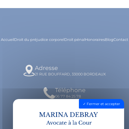
Accueil
Droit du préjudice corporel
Droit pénal
Honoraires
Blog
Contact
Adresse
21 RUE BOUFFARD, 33000 BORDEAUX
Téléphone
06 77 84 25 78
Fermer et accepter
Email
contact@avocatdebray.fr