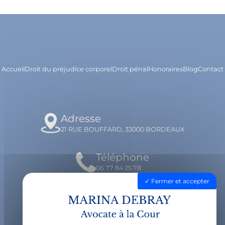
Accueil
Droit du préjudice corporel
Droit pénal
Honoraires
Blog
Contact
Adresse
21 RUE BOUFFARD, 33000 BORDEAUX
Téléphone
06 77 84 25 78
Fermer et accepter
Email
contact@avocatdebray.fr