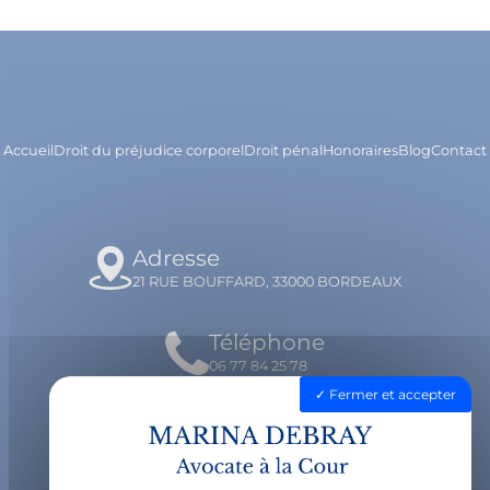
Accueil
Droit du préjudice corporel
Droit pénal
Honoraires
Blog
Contact
Adresse
21 RUE BOUFFARD, 33000 BORDEAUX
Téléphone
06 77 84 25 78
Fermer et accepter
Email
contact@avocatdebray.fr