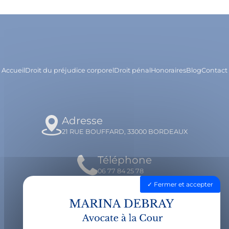
Accueil
Droit du préjudice corporel
Droit pénal
Honoraires
Blog
Contact
Adresse
21 RUE BOUFFARD, 33000 BORDEAUX
Téléphone
06 77 84 25 78
Fermer et accepter
Email
contact@avocatdebray.fr