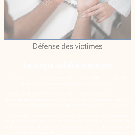
Défense des victimes
La responsabilité médicale
Malheureusement, au décours d’un acte médical, vous pouvez
être victime d’une complication fautive ou non.
Maître Marina DEBRAY est titulaire d’un master II en droit de la
responsabilité médicale et a exercé pendant plusieurs années au
sein d’un cabinet parisien assurant la défense des chirurgiens.
Aujourd’hui, elle se bat pour obtenir la réparation du préjudice
des patients victimes d’une infection nosocomiale, d’un accident
médical fautif, d’un aléa thérapeutique ou encore d’une affection
iatrogène imputable à la prise d’un traitement médical.