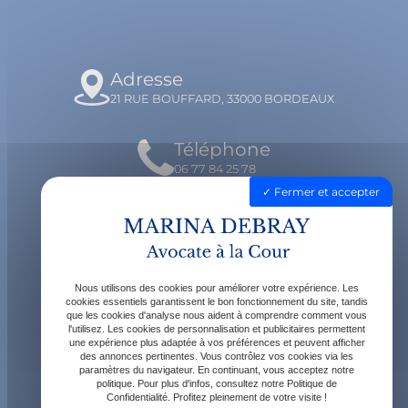
Adresse
21 RUE BOUFFARD, 33000 BORDEAUX
Téléphone
06 77 84 25 78
Fermer et accepter
Email
contact@avocatdebray.fr
Nous utilisons des cookies pour améliorer votre expérience. Les
Horaires
cookies essentiels garantissent le bon fonctionnement du site, tandis
que les cookies d'analyse nous aident à comprendre comment vous
Lundi - Vendredi : 9h - 19h
l'utilisez. Les cookies de personnalisation et publicitaires permettent
une expérience plus adaptée à vos préférences et peuvent afficher
des annonces pertinentes. Vous contrôlez vos cookies via les
paramètres du navigateur. En continuant, vous acceptez notre
politique. Pour plus d'infos, consultez notre Politique de
Confidentialité. Profitez pleinement de votre visite !