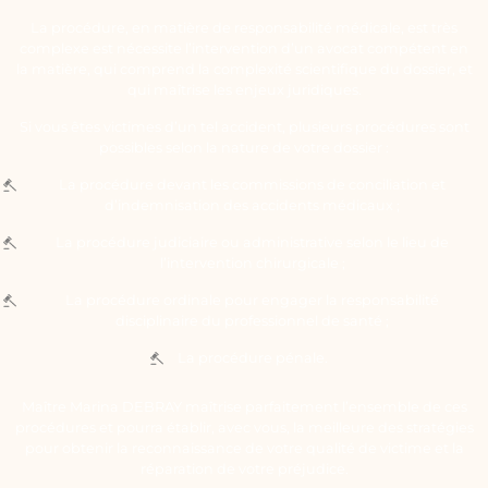
La procédure, en matière de responsabilité médicale, est très
complexe est nécessite l’intervention d’un avocat compétent en
la matière, qui comprend la complexité scientifique du dossier, et
qui maîtrise les enjeux juridiques.
Si vous êtes victimes d’un tel accident, plusieurs procédures sont
possibles selon la nature de votre dossier :
La procédure devant les commissions de conciliation et
d’indemnisation des accidents médicaux ;
La procédure judiciaire ou administrative selon le lieu de
l’intervention chirurgicale ;
La procédure ordinale pour engager la responsabilité
disciplinaire du professionnel de santé ;
La procédure pénale.
Maître Marina DEBRAY maîtrise parfaitement l’ensemble de ces
procédures et pourra établir, avec vous, la meilleure des stratégies
pour obtenir la reconnaissance de votre qualité de victime et la
réparation de votre préjudice.