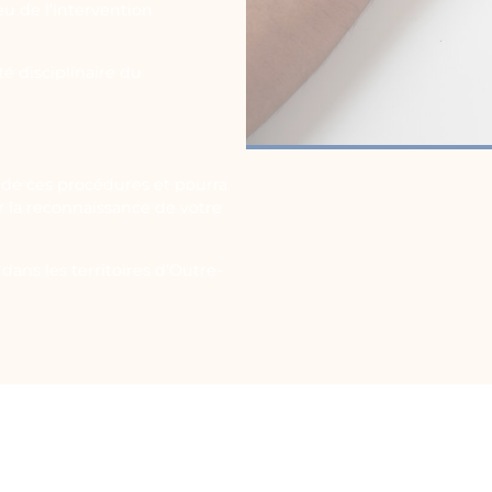
eu de l’intervention
é disciplinaire du
de ces procédures et pourra
ir la reconnaissance de votre
dans les territoires d’Outre-