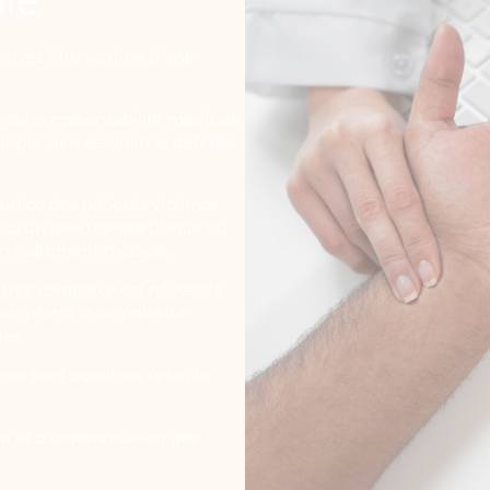
ouvez être victime d’une
t de la responsabilité médicale
t parisien assurant la défense
judice des patients victimes
f, d’un aléa thérapeutique ou
un traitement médical.
 très complexe est nécessite
 comprend la complexité
ues.
res sont possibles selon la
on et d’indemnisation des