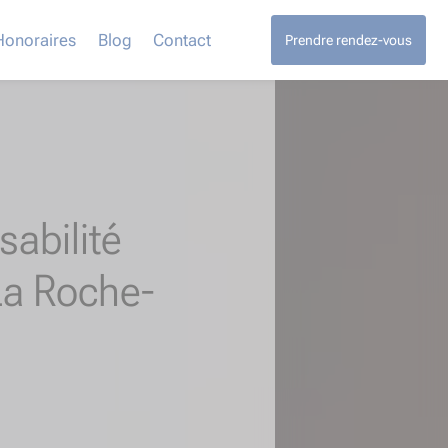
Honoraires
Blog
Contact
Prendre rendez-vous
abilité
La Roche-