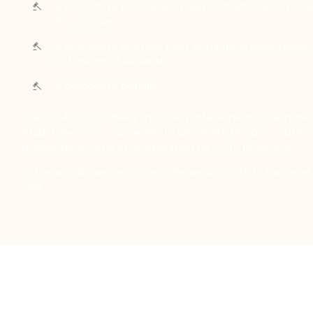
La procédure judiciaire ou administrative selon le li
chirurgicale ;
La procédure ordinale pour engager la responsabilit
professionnel de santé ;
La procédure pénale.
Maître Marina DEBRAY maîtrise parfaitement l’ensemble 
établir, avec vous, la meilleure des stratégies pour obten
qualité de victime et la réparation de votre préjudice.
Votre avocate assure votre défense sur toute la France et 
Mer.