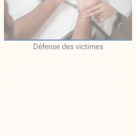
Défense des victimes
La responsabilité médicale
Malheureusement, au décours d’un acte médical, vous pouvez
être victime d’une complication fautive ou non.
Maître Marina DEBRAY est titulaire d’un master II en droit de la
responsabilité médicale et a exercé pendant plusieurs années au
sein d’un cabinet parisien assurant la défense des chirurgiens.
Aujourd’hui, elle se bat pour obtenir la réparation du préjudice
des patients victimes d’une infection nosocomiale, d’un accident
médical fautif, d’un aléa thérapeutique ou encore d’une affection
iatrogène imputable à la prise d’un traitement médical.