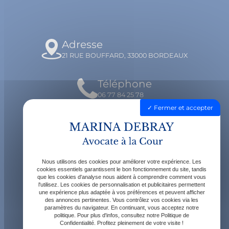
Adresse
21 RUE BOUFFARD, 33000 BORDEAUX
Téléphone
06 77 84 25 78
Fermer et accepter
Email
contact@avocatdebray.fr
Nous utilisons des cookies pour améliorer votre expérience. Les
Horaires
cookies essentiels garantissent le bon fonctionnement du site, tandis
que les cookies d'analyse nous aident à comprendre comment vous
Lundi - Vendredi : 9h - 19h
l'utilisez. Les cookies de personnalisation et publicitaires permettent
une expérience plus adaptée à vos préférences et peuvent afficher
des annonces pertinentes. Vous contrôlez vos cookies via les
paramètres du navigateur. En continuant, vous acceptez notre
politique. Pour plus d'infos, consultez notre Politique de
Confidentialité. Profitez pleinement de votre visite !