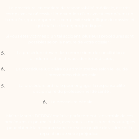
La procédure, en matière de responsabilité médicale, est très
complexe est nécessite l’intervention d’un avocat compétent en
la matière, qui comprend la complexité scientifique du dossier, et
qui maîtrise les enjeux juridiques.
Si vous êtes victimes d’un tel accident, plusieurs procédures sont
possibles selon la nature de votre dossier :
La procédure devant les commissions de conciliation et
d’indemnisation des accidents médicaux ;
La procédure judiciaire ou administrative selon le lieu de
l’intervention chirurgicale ;
La procédure ordinale pour engager la responsabilité
disciplinaire du professionnel de santé ;
La procédure pénale.
Maître Marina DEBRAY maîtrise parfaitement l’ensemble de ces
procédures et pourra établir, avec vous, la meilleure des stratégies
pour obtenir la reconnaissance de votre qualité de victime et la
réparation de votre préjudice.