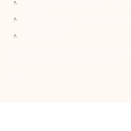
La procédure judiciaire ou administrative selon le li
chirurgicale ;
La procédure ordinale pour engager la responsabilit
professionnel de santé ;
La procédure pénale.
Maître Marina DEBRAY maîtrise parfaitement l’ensemble 
établir, avec vous, la meilleure des stratégies pour obten
qualité de victime et la réparation de votre préjudice.
Votre avocate assure votre défense sur toute la France et 
Mer.