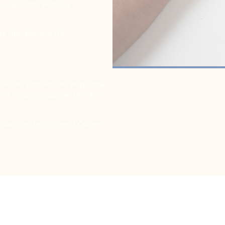
eu de l’intervention
é disciplinaire du
de ces procédures et pourra
ir la reconnaissance de votre
dans les territoires d’Outre-