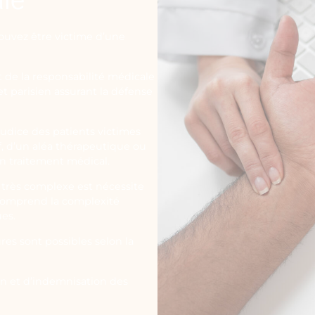
ouvez être victime d’une
t de la responsabilité médicale
t parisien assurant la défense
judice des patients victimes
f, d’un aléa thérapeutique ou
un traitement médical.
 très complexe est nécessite
 comprend la complexité
ues.
res sont possibles selon la
on et d’indemnisation des