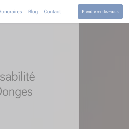
Honoraires
Blog
Contact
Prendre rendez-vous
abilité
Donges​