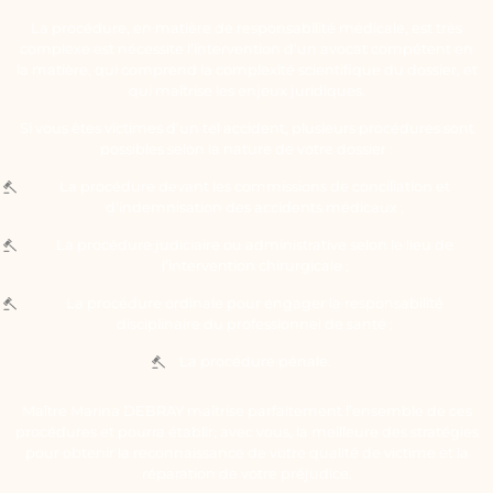
La procédure, en matière de responsabilité médicale, est très
complexe est nécessite l’intervention d’un avocat compétent en
la matière, qui comprend la complexité scientifique du dossier, et
qui maîtrise les enjeux juridiques.
Si vous êtes victimes d’un tel accident, plusieurs procédures sont
possibles selon la nature de votre dossier :
La procédure devant les commissions de conciliation et
d’indemnisation des accidents médicaux ;
La procédure judiciaire ou administrative selon le lieu de
l’intervention chirurgicale ;
La procédure ordinale pour engager la responsabilité
disciplinaire du professionnel de santé ;
La procédure pénale.
Maître Marina DEBRAY maîtrise parfaitement l’ensemble de ces
procédures et pourra établir, avec vous, la meilleure des stratégies
pour obtenir la reconnaissance de votre qualité de victime et la
réparation de votre préjudice.