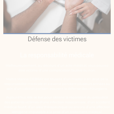
Défense des victimes
La responsabilité médicale
Malheureusement, au décours d’un acte médical, vous pouvez
être victime d’une complication fautive ou non.
Maître Marina DEBRAY est titulaire d’un master II en droit de la
responsabilité médicale et a exercé pendant plusieurs années au
sein d’un cabinet parisien assurant la défense des chirurgiens.
Aujourd’hui, elle se bat pour obtenir la réparation du préjudice
des patients victimes d’une infection nosocomiale, d’un accident
médical fautif, d’un aléa thérapeutique ou encore d’une affection
iatrogène imputable à la prise d’un traitement médical.