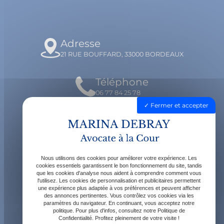
Adresse
21 RUE BOUFFARD, 33000 BORDEAUX
Téléphone
06 77 84 25 78
Fermer et accepter
Email
contact@avocatdebray.fr
Nous utilisons des cookies pour améliorer votre expérience. Les
Horaires
cookies essentiels garantissent le bon fonctionnement du site, tandis
que les cookies d'analyse nous aident à comprendre comment vous
Lundi - Vendredi : 9h - 19h
l'utilisez. Les cookies de personnalisation et publicitaires permettent
une expérience plus adaptée à vos préférences et peuvent afficher
des annonces pertinentes. Vous contrôlez vos cookies via les
paramètres du navigateur. En continuant, vous acceptez notre
politique. Pour plus d'infos, consultez notre Politique de
Confidentialité. Profitez pleinement de votre visite !