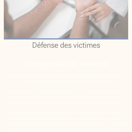
Défense des victimes
La responsabilité médicale
Malheureusement, au décours d’un acte médical, vous pouvez
être victime d’une complication fautive ou non.
Maître Marina DEBRAY est titulaire d’un master II en droit de la
responsabilité médicale et a exercé pendant plusieurs années au
sein d’un cabinet parisien assurant la défense des chirurgiens.
Aujourd’hui, elle se bat pour obtenir la réparation du préjudice
des patients victimes d’une infection nosocomiale, d’un accident
médical fautif, d’un aléa thérapeutique ou encore d’une affection
iatrogène imputable à la prise d’un traitement médical.