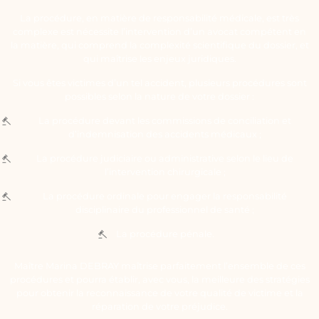
La procédure, en matière de responsabilité médicale, est très
complexe est nécessite l’intervention d’un avocat compétent en
la matière, qui comprend la complexité scientifique du dossier, et
qui maîtrise les enjeux juridiques.
Si vous êtes victimes d’un tel accident, plusieurs procédures sont
possibles selon la nature de votre dossier :
La procédure devant les commissions de conciliation et
d’indemnisation des accidents médicaux ;
La procédure judiciaire ou administrative selon le lieu de
l’intervention chirurgicale ;
La procédure ordinale pour engager la responsabilité
disciplinaire du professionnel de santé ;
La procédure pénale.
Maître Marina DEBRAY maîtrise parfaitement l’ensemble de ces
procédures et pourra établir, avec vous, la meilleure des stratégies
pour obtenir la reconnaissance de votre qualité de victime et la
réparation de votre préjudice.