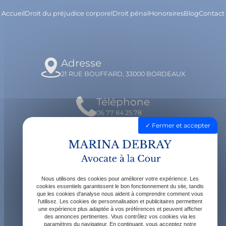
Accueil
Droit du préjudice corporel
Droit pénal
Honoraires
Blog
Contact
Adresse
21 RUE BOUFFARD, 33000 BORDEAUX
Téléphone
06 77 84 25 78
Fermer et accepter
Email
contact@avocatdebray.fr
Nous utilisons des cookies pour améliorer votre expérience. Les
Horaires
cookies essentiels garantissent le bon fonctionnement du site, tandis
que les cookies d'analyse nous aident à comprendre comment vous
Lundi - Vendredi : 9h - 19h
l'utilisez. Les cookies de personnalisation et publicitaires permettent
une expérience plus adaptée à vos préférences et peuvent afficher
des annonces pertinentes. Vous contrôlez vos cookies via les
paramètres du navigateur. En continuant, vous acceptez notre