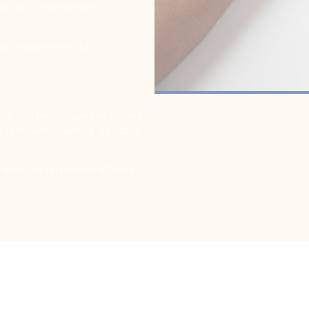
eu de l’intervention
é disciplinaire du
de ces procédures et pourra
ir la reconnaissance de votre
dans les territoires d’Outre-