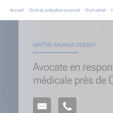
Accueil
Droit du préjudice corporel
Droit pénal
MAÎTRE MARINA DEBRAY
Avocate en respons
médicale près de Ch