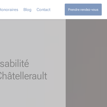
Honoraires
Blog
Contact
Prendre rendez-vous
abilité
âtellerault​