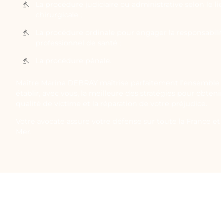
La procédure judiciaire ou administrative selon le li
chirurgicale ;
La procédure ordinale pour engager la responsabilit
professionnel de santé ;
La procédure pénale.
Maître Marina DEBRAY maîtrise parfaitement l’ensemble 
établir, avec vous, la meilleure des stratégies pour obten
qualité de victime et la réparation de votre préjudice.
Votre avocate assure votre défense sur toute la France et 
Mer.