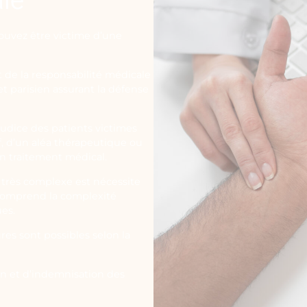
ouvez être victime d’une
t de la responsabilité médicale
t parisien assurant la défense
judice des patients victimes
f, d’un aléa thérapeutique ou
un traitement médical.
 très complexe est nécessite
 comprend la complexité
ues.
res sont possibles selon la
on et d’indemnisation des