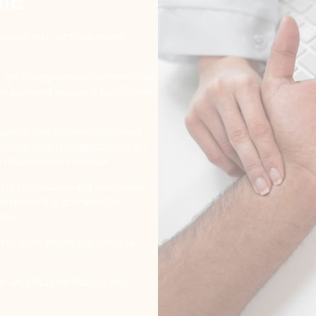
ouvez être victime d’une
t de la responsabilité médicale
t parisien assurant la défense
judice des patients victimes
f, d’un aléa thérapeutique ou
un traitement médical.
 très complexe est nécessite
 comprend la complexité
ues.
res sont possibles selon la
on et d’indemnisation des