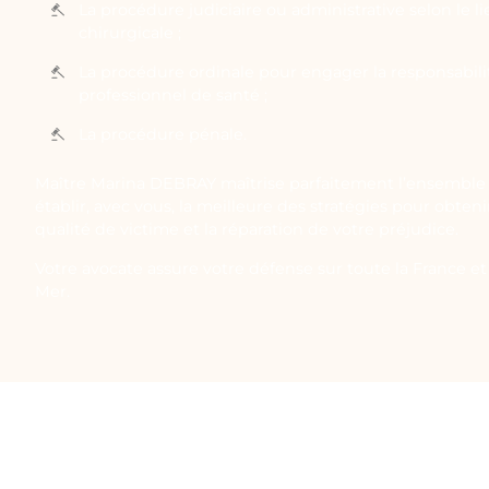
La procédure judiciaire ou administrative selon le li
chirurgicale ;
La procédure ordinale pour engager la responsabilit
professionnel de santé ;
La procédure pénale.
Maître Marina DEBRAY maîtrise parfaitement l’ensemble 
établir, avec vous, la meilleure des stratégies pour obten
qualité de victime et la réparation de votre préjudice.
Votre avocate assure votre défense sur toute la France et 
Mer.