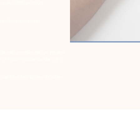
eu de l’intervention
é disciplinaire du
de ces procédures et pourra
ir la reconnaissance de votre
dans les territoires d’Outre-