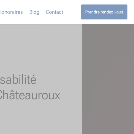
Honoraires
Blog
Contact
Prendre rendez-vous
abilité
Châteauroux​