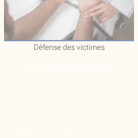
Défense des victimes
La responsabilité médicale
Malheureusement, au décours d’un acte médical, vous pouvez
être victime d’une complication fautive ou non.
Maître Marina DEBRAY est titulaire d’un master II en droit de la
responsabilité médicale et a exercé pendant plusieurs années au
sein d’un cabinet parisien assurant la défense des chirurgiens.
Aujourd’hui, elle se bat pour obtenir la réparation du préjudice
des patients victimes d’une infection nosocomiale, d’un accident
médical fautif, d’un aléa thérapeutique ou encore d’une affection
iatrogène imputable à la prise d’un traitement médical.