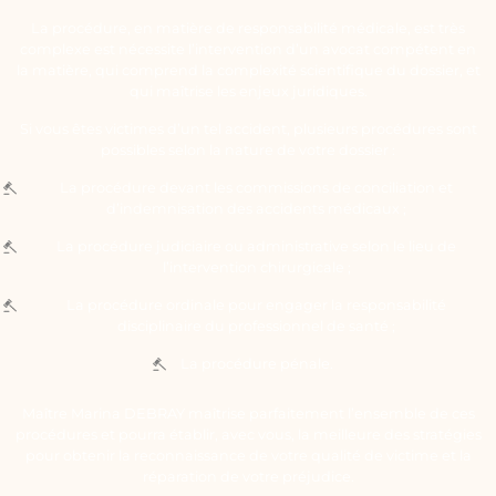
La procédure, en matière de responsabilité médicale, est très
complexe est nécessite l’intervention d’un avocat compétent en
la matière, qui comprend la complexité scientifique du dossier, et
qui maîtrise les enjeux juridiques.
Si vous êtes victimes d’un tel accident, plusieurs procédures sont
possibles selon la nature de votre dossier :
La procédure devant les commissions de conciliation et
d’indemnisation des accidents médicaux ;
La procédure judiciaire ou administrative selon le lieu de
l’intervention chirurgicale ;
La procédure ordinale pour engager la responsabilité
disciplinaire du professionnel de santé ;
La procédure pénale.
Maître Marina DEBRAY maîtrise parfaitement l’ensemble de ces
procédures et pourra établir, avec vous, la meilleure des stratégies
pour obtenir la reconnaissance de votre qualité de victime et la
réparation de votre préjudice.