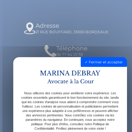
Adresse
21 RUE BOUFFARD, 33000 BORDEAUX
Téléphone
06 77 84 25 78
Fermer et accepter
Email
contact@avocatdebray.fr
Nous utilisons des cookies pour améliorer votre expérience. Les
Horaires
cookies essentiels garantissent le bon fonctionnement du site, tandis
que les cookies d'analyse nous aident à comprendre comment vous
Lundi - Vendredi : 9h - 19h
l'utilisez. Les cookies de personnalisation et publicitaires permettent
une expérience plus adaptée à vos préférences et peuvent afficher
des annonces pertinentes. Vous contrôlez vos cookies via les
paramètres du navigateur. En continuant, vous acceptez notre
politique. Pour plus d'infos, consultez notre Politique de
Confidentialité. Profitez pleinement de votre visite !