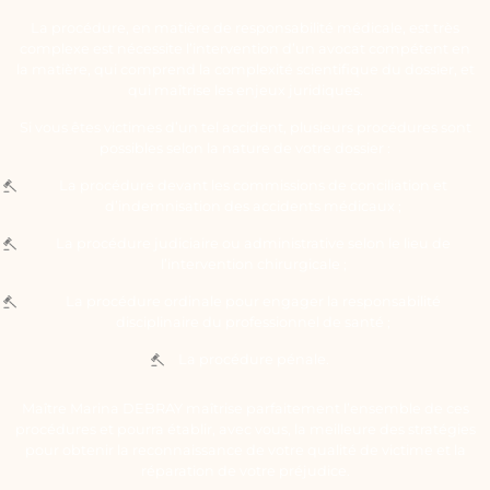
La procédure, en matière de responsabilité médicale, est très
complexe est nécessite l’intervention d’un avocat compétent en
la matière, qui comprend la complexité scientifique du dossier, et
qui maîtrise les enjeux juridiques.
Si vous êtes victimes d’un tel accident, plusieurs procédures sont
possibles selon la nature de votre dossier :
La procédure devant les commissions de conciliation et
d’indemnisation des accidents médicaux ;
La procédure judiciaire ou administrative selon le lieu de
l’intervention chirurgicale ;
La procédure ordinale pour engager la responsabilité
disciplinaire du professionnel de santé ;
La procédure pénale.
Maître Marina DEBRAY maîtrise parfaitement l’ensemble de ces
procédures et pourra établir, avec vous, la meilleure des stratégies
pour obtenir la reconnaissance de votre qualité de victime et la
réparation de votre préjudice.