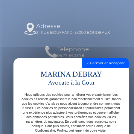
Adresse
21 RUE BOUFFARD, 33000 BORDEAUX
Téléphone
06 77 84 25 78
Fermer et accepter
Email
contact@avocatdebray.fr
Nous utilisons des cookies pour améliorer votre expérience. Les
Horaires
cookies essentiels garantissent le bon fonctionnement du site, tandis
que les cookies d'analyse nous aident à comprendre comment vous
Lundi - Vendredi : 9h - 19h
l'utilisez. Les cookies de personnalisation et publicitaires permettent
une expérience plus adaptée à vos préférences et peuvent afficher
des annonces pertinentes. Vous contrôlez vos cookies via les
paramètres du navigateur. En continuant, vous acceptez notre
politique. Pour plus d'infos, consultez notre Politique de
Confidentialité. Profitez pleinement de votre visite !