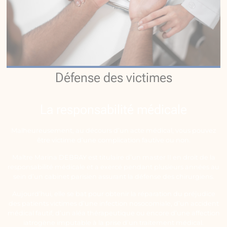
Défense des victimes
La responsabilité médicale
Malheureusement, au décours d’un acte médical, vous pouvez
être victime d’une complication fautive ou non.
Maître Marina DEBRAY est titulaire d’un master II en droit de la
responsabilité médicale et a exercé pendant plusieurs années au
sein d’un cabinet parisien assurant la défense des chirurgiens.
Aujourd’hui, elle se bat pour obtenir la réparation du préjudice
des patients victimes d’une infection nosocomiale, d’un accident
médical fautif, d’un aléa thérapeutique ou encore d’une affection
iatrogène imputable à la prise d’un traitement médical.