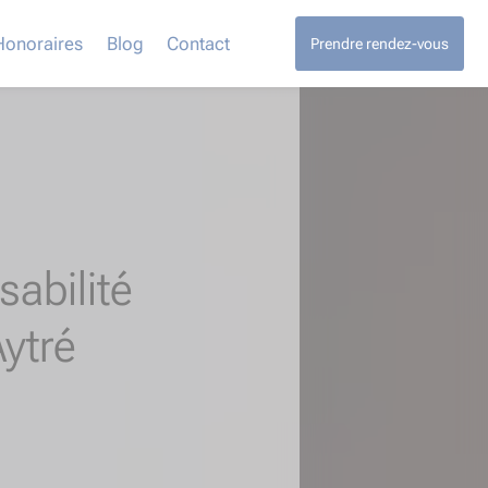
Honoraires
Blog
Contact
Prendre rendez-vous
abilité
ytré​