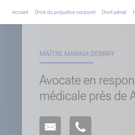
Accueil
Droit du préjudice corporel
Droit pénal
MAÎTRE MARINA DEBRAY
Avocate en respons
médicale près de A