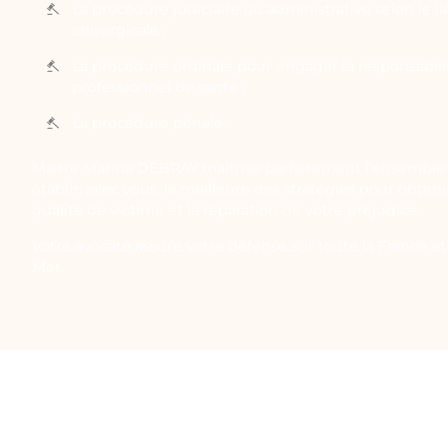
La procédure judiciaire ou administrative selon le li
chirurgicale ;
La procédure ordinale pour engager la responsabilit
professionnel de santé ;
La procédure pénale.
Maître Marina DEBRAY maîtrise parfaitement l’ensemble 
établir, avec vous, la meilleure des stratégies pour obten
qualité de victime et la réparation de votre préjudice.
Votre avocate assure votre défense sur toute la France et 
Mer.