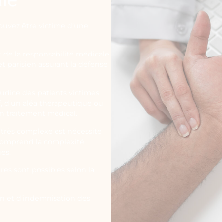
ouvez être victime d’une
t de la responsabilité médicale
t parisien assurant la défense
judice des patients victimes
f, d’un aléa thérapeutique ou
un traitement médical.
 très complexe est nécessite
 comprend la complexité
ues.
res sont possibles selon la
on et d’indemnisation des