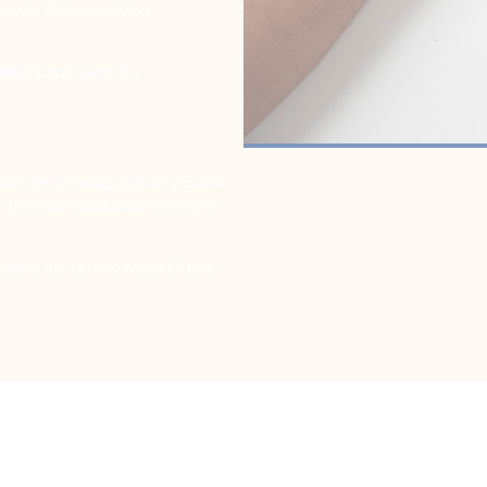
eu de l’intervention
é disciplinaire du
de ces procédures et pourra
ir la reconnaissance de votre
dans les territoires d’Outre-