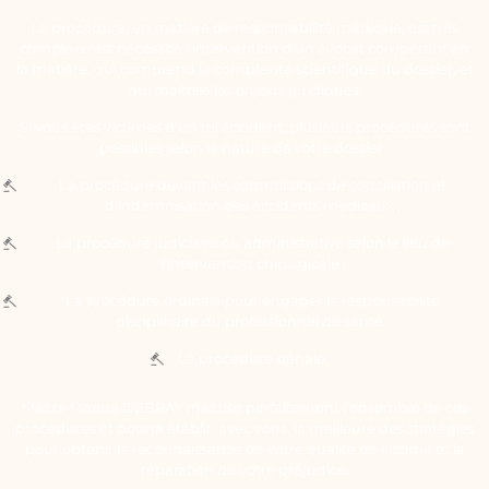
La procédure, en matière de responsabilité médicale, est très
complexe est nécessite l’intervention d’un avocat compétent en
la matière, qui comprend la complexité scientifique du dossier, et
qui maîtrise les enjeux juridiques.
Si vous êtes victimes d’un tel accident, plusieurs procédures sont
possibles selon la nature de votre dossier :
La procédure devant les commissions de conciliation et
d’indemnisation des accidents médicaux ;
La procédure judiciaire ou administrative selon le lieu de
l’intervention chirurgicale ;
La procédure ordinale pour engager la responsabilité
disciplinaire du professionnel de santé ;
La procédure pénale.
Maître Marina DEBRAY maîtrise parfaitement l’ensemble de ces
procédures et pourra établir, avec vous, la meilleure des stratégies
pour obtenir la reconnaissance de votre qualité de victime et la
réparation de votre préjudice.