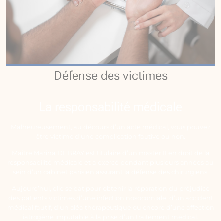
Défense des victimes
La responsabilité médicale
Malheureusement, au décours d’un acte médical, vous pouvez
être victime d’une complication fautive ou non.
Maître Marina DEBRAY est titulaire d’un master II en droit de la
responsabilité médicale et a exercé pendant plusieurs années au
sein d’un cabinet parisien assurant la défense des chirurgiens.
Aujourd’hui, elle se bat pour obtenir la réparation du préjudice
des patients victimes d’une infection nosocomiale, d’un accident
médical fautif, d’un aléa thérapeutique ou encore d’une affection
iatrogène imputable à la prise d’un traitement médical.