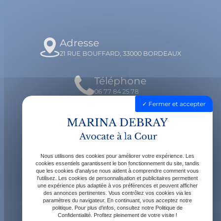
Adresse
21 RUE BOUFFARD, 33000 BORDEAUX
Téléphone
06 77 84 25 78
Fermer et accepter
Email
contact@avocatdebray.fr
Nous utilisons des cookies pour améliorer votre expérience. Les
Horaires
cookies essentiels garantissent le bon fonctionnement du site, tandis
que les cookies d'analyse nous aident à comprendre comment vous
Lundi - Vendredi : 9h - 19h
l'utilisez. Les cookies de personnalisation et publicitaires permettent
une expérience plus adaptée à vos préférences et peuvent afficher
des annonces pertinentes. Vous contrôlez vos cookies via les
paramètres du navigateur. En continuant, vous acceptez notre
politique. Pour plus d'infos, consultez notre Politique de
Confidentialité. Profitez pleinement de votre visite !