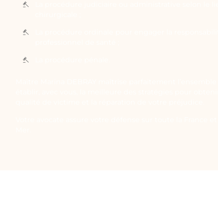
La procédure judiciaire ou administrative selon le li
chirurgicale ;
La procédure ordinale pour engager la responsabilit
professionnel de santé ;
La procédure pénale.
Maître Marina DEBRAY maîtrise parfaitement l’ensemble 
établir, avec vous, la meilleure des stratégies pour obten
qualité de victime et la réparation de votre préjudice.
Votre avocate assure votre défense sur toute la France et 
Mer.