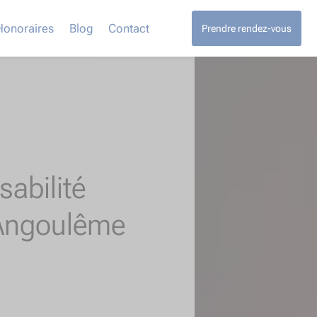
Honoraires
Blog
Contact
Prendre rendez-vous
abilité
Angoulême​