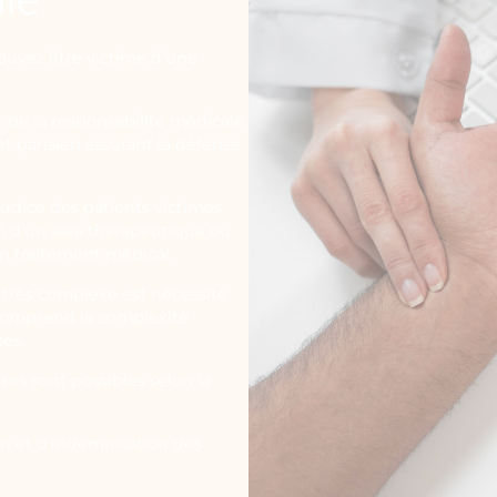
ouvez être victime d’une
t de la responsabilité médicale
t parisien assurant la défense
judice des patients victimes
f, d’un aléa thérapeutique ou
un traitement médical.
 très complexe est nécessite
 comprend la complexité
ues.
res sont possibles selon la
on et d’indemnisation des