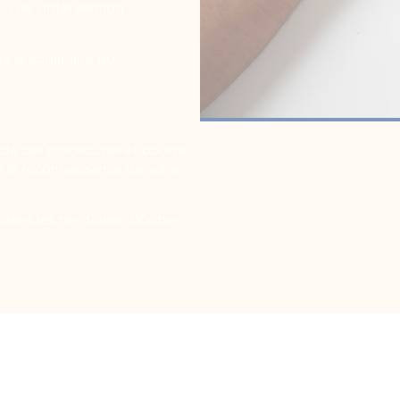
eu de l’intervention
é disciplinaire du
de ces procédures et pourra
ir la reconnaissance de votre
dans les territoires d’Outre-