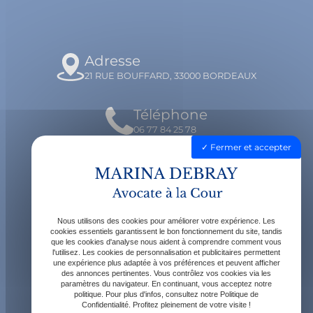
Adresse
21 RUE BOUFFARD, 33000 BORDEAUX
Téléphone
06 77 84 25 78
Fermer et accepter
Email
contact@avocatdebray.fr
Nous utilisons des cookies pour améliorer votre expérience. Les
Horaires
cookies essentiels garantissent le bon fonctionnement du site, tandis
que les cookies d'analyse nous aident à comprendre comment vous
Lundi - Vendredi : 9h - 19h
l'utilisez. Les cookies de personnalisation et publicitaires permettent
une expérience plus adaptée à vos préférences et peuvent afficher
des annonces pertinentes. Vous contrôlez vos cookies via les
paramètres du navigateur. En continuant, vous acceptez notre
politique. Pour plus d'infos, consultez notre Politique de
Confidentialité. Profitez pleinement de votre visite !