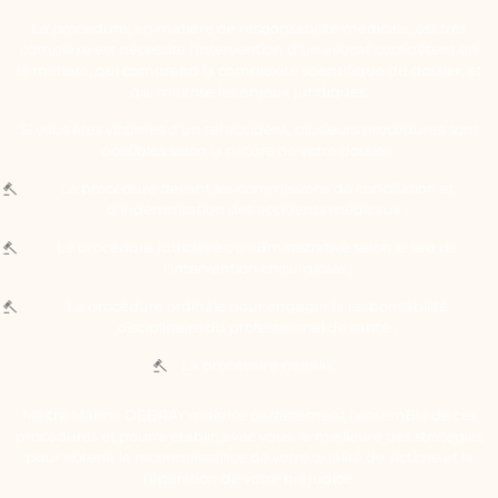
La procédure, en matière de responsabilité médicale, est très
complexe est nécessite l’intervention d’un avocat compétent en
la matière, qui comprend la complexité scientifique du dossier, et
qui maîtrise les enjeux juridiques.
Si vous êtes victimes d’un tel accident, plusieurs procédures sont
possibles selon la nature de votre dossier :
La procédure devant les commissions de conciliation et
d’indemnisation des accidents médicaux ;
La procédure judiciaire ou administrative selon le lieu de
l’intervention chirurgicale ;
La procédure ordinale pour engager la responsabilité
disciplinaire du professionnel de santé ;
La procédure pénale.
Maître Marina DEBRAY maîtrise parfaitement l’ensemble de ces
procédures et pourra établir, avec vous, la meilleure des stratégies
pour obtenir la reconnaissance de votre qualité de victime et la
réparation de votre préjudice.