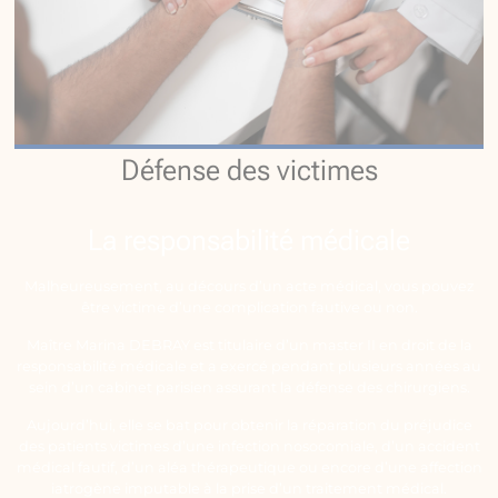
Défense des victimes
La responsabilité médicale
Malheureusement, au décours d’un acte médical, vous pouvez
être victime d’une complication fautive ou non.
Maître Marina DEBRAY est titulaire d’un master II en droit de la
responsabilité médicale et a exercé pendant plusieurs années au
sein d’un cabinet parisien assurant la défense des chirurgiens.
Aujourd’hui, elle se bat pour obtenir la réparation du préjudice
des patients victimes d’une infection nosocomiale, d’un accident
médical fautif, d’un aléa thérapeutique ou encore d’une affection
iatrogène imputable à la prise d’un traitement médical.