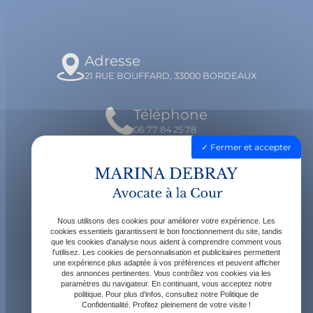
Adresse
21 RUE BOUFFARD, 33000 BORDEAUX
Téléphone
06 77 84 25 78
Fermer et accepter
Email
contact@avocatdebray.fr
Nous utilisons des cookies pour améliorer votre expérience. Les
Horaires
cookies essentiels garantissent le bon fonctionnement du site, tandis
que les cookies d'analyse nous aident à comprendre comment vous
Lundi - Vendredi : 9h - 19h
l'utilisez. Les cookies de personnalisation et publicitaires permettent
une expérience plus adaptée à vos préférences et peuvent afficher
des annonces pertinentes. Vous contrôlez vos cookies via les
paramètres du navigateur. En continuant, vous acceptez notre
politique. Pour plus d'infos, consultez notre Politique de
Confidentialité. Profitez pleinement de votre visite !