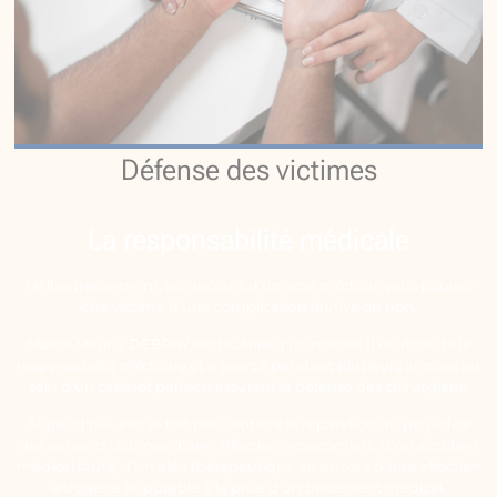
Défense des victimes
La responsabilité médicale
Malheureusement, au décours d’un acte médical, vous pouvez
être victime d’une complication fautive ou non.
Maître Marina DEBRAY est titulaire d’un master II en droit de la
responsabilité médicale et a exercé pendant plusieurs années au
sein d’un cabinet parisien assurant la défense des chirurgiens.
Aujourd’hui, elle se bat pour obtenir la réparation du préjudice
des patients victimes d’une infection nosocomiale, d’un accident
médical fautif, d’un aléa thérapeutique ou encore d’une affection
iatrogène imputable à la prise d’un traitement médical.