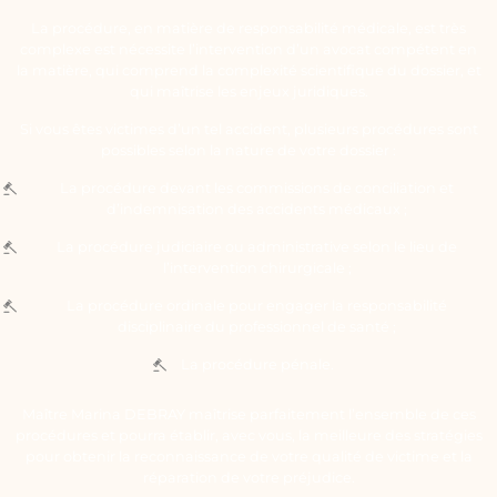
La procédure, en matière de responsabilité médicale, est très
complexe est nécessite l’intervention d’un avocat compétent en
la matière, qui comprend la complexité scientifique du dossier, et
qui maîtrise les enjeux juridiques.
Si vous êtes victimes d’un tel accident, plusieurs procédures sont
possibles selon la nature de votre dossier :
La procédure devant les commissions de conciliation et
d’indemnisation des accidents médicaux ;
La procédure judiciaire ou administrative selon le lieu de
l’intervention chirurgicale ;
La procédure ordinale pour engager la responsabilité
disciplinaire du professionnel de santé ;
La procédure pénale.
Maître Marina DEBRAY maîtrise parfaitement l’ensemble de ces
procédures et pourra établir, avec vous, la meilleure des stratégies
pour obtenir la reconnaissance de votre qualité de victime et la
réparation de votre préjudice.