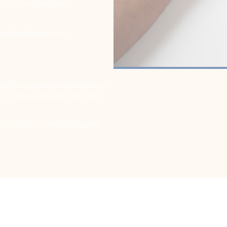
eu de l’intervention
é disciplinaire du
de ces procédures et pourra
ir la reconnaissance de votre
dans les territoires d’Outre-