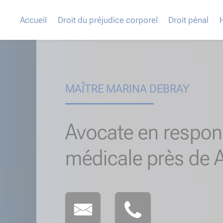
Accueil
Droit du préjudice corporel
Droit pénal
MAÎTRE MARINA DEBRAY
Avocate en respons
médicale près de A