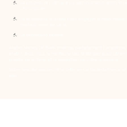
La procédure judiciaire ou administrative selon le li
chirurgicale ;
La procédure ordinale pour engager la responsabilit
professionnel de santé ;
La procédure pénale.
Maître Marina DEBRAY maîtrise parfaitement l’ensemble 
établir, avec vous, la meilleure des stratégies pour obten
qualité de victime et la réparation de votre préjudice.
Votre avocate assure votre défense sur toute la France et 
Mer.