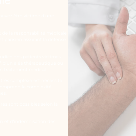
ouvez être victime d’une
t de la responsabilité médicale
t parisien assurant la défense
judice des patients victimes
f, d’un aléa thérapeutique ou
un traitement médical.
 très complexe est nécessite
 comprend la complexité
ues.
res sont possibles selon la
on et d’indemnisation des