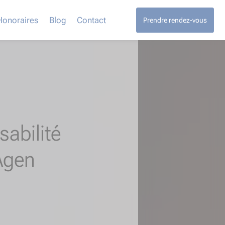
Honoraires
Blog
Contact
Prendre rendez-vous
abilité
gen​