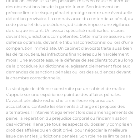
l’audition, conseille sur les possibles mises en cause et formule
des observations lors de la garde-à-vue. Son intervention
précoce limite le risque pénal et protège contre une éventuelle
détention provisoire. La connaissance du contentieux pénal, du
code pénal et des procédures judiciaires impose une vigilance
de chaque instant. Un avocat spécialisé maîtrise les recours
devant les juridictions compétentes. Cette maîtrise assure une
défense optimale, devant le tribunal correctionnel ou lors d’une
comparution immédiate. Un cabinet d’avocats traite aussi bien
les délits routiers, les infractions financières ou le harcèlement
moral. Une avocate assure la défense de ses clients tout au long
de la procédure juridictionnelle, agissant pleinement face aux
demandes de sanctions pénales ou lors des audiences devant
la chambre correctionnelle.
La stratégie de défense construite par un cabinet de maître
s’appuie sur une expérience pointue des affaires pénales.
L’avocat pénaliste recherche la meilleure réponse aux
accusations, conteste les éléments à charge et propose des
alternatives. Il intervient également lors des aménagements de
peine, la réparation du préjudice corporel ou l’indemnisation
des victimes. Il analyse tous les aspects du dossier, y compris en
droit des affaires ou en droit privé, pour négocier la meilleure
issue devant les juridictions pénales. Son rôle ne se limite pas à