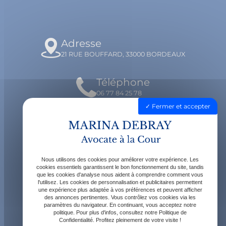
Adresse
21 RUE BOUFFARD, 33000 BORDEAUX
Téléphone
06 77 84 25 78
Fermer et accepter
Email
contact@avocatdebray.fr
Nous utilisons des cookies pour améliorer votre expérience. Les
Horaires
cookies essentiels garantissent le bon fonctionnement du site, tandis
que les cookies d'analyse nous aident à comprendre comment vous
Lundi - Vendredi : 9h - 19h
l'utilisez. Les cookies de personnalisation et publicitaires permettent
une expérience plus adaptée à vos préférences et peuvent afficher
des annonces pertinentes. Vous contrôlez vos cookies via les
paramètres du navigateur. En continuant, vous acceptez notre
politique. Pour plus d'infos, consultez notre Politique de
Confidentialité. Profitez pleinement de votre visite !